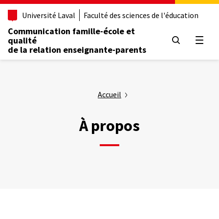
Aller
Université Laval
Faculté des sciences de l'éducation
au
contenu
Communication famille-école et
principal
qualité
Ouvrir
de la relation enseignante-parents
Accueil
À propos