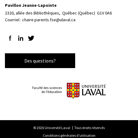
Pavillon Jeanne-Lapointe
2320, allée des Bibliothèques, 
Québec (Québec)  G1V 0A6
Courriel :
chaire.parents.fse@ulaval.ca
Suivez-nous sur Facebook
Suivez-nous sur LinkedIn
Suivez-nous sur Twitter
Des questions?
© 2026 Université Laval
Tous droits réservés
Conditions générales d'utilisation