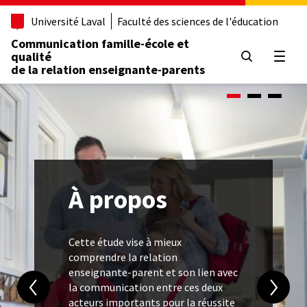
Aller
Université Laval
Faculté des sciences de l'éducation
au
contenu
Communication famille-école et
principal
qualité
Ouvrir
de la relation enseignante-parents
À propos
Cette étude vise à mieux
comprendre la relation
enseignante-parent et son lien avec
la communication entre ces deux
acteurs importants pour la réussite