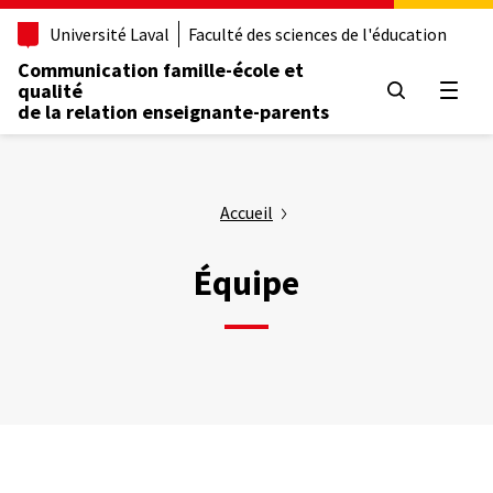
Aller
Université Laval
Faculté des sciences de l'éducation
au
contenu
Communication famille-école et
principal
qualité
Ouvrir
de la relation enseignante-parents
Accueil
Équipe