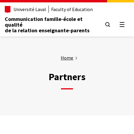
Aller
Université Laval
Faculty of Education
au
contenu
Communication famille-école et
principal
qualité
Open
de la relation enseignante-parents
Home
Partners