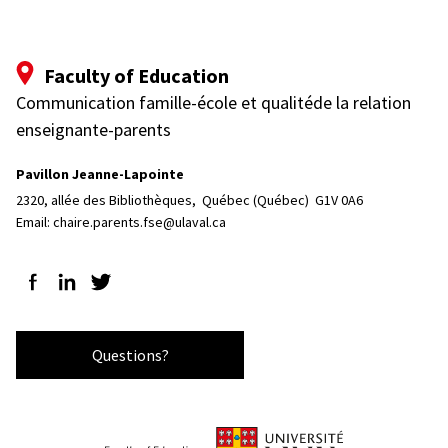
Faculty of Education
Communication famille-école et qualitéde la relation
enseignante-parents
Pavillon Jeanne-Lapointe
2320, allée des Bibliothèques, 
Québec (Québec)  G1V 0A6
Email:
chaire.parents.fse@ulaval.ca
Follow us on Facebook
Follow us on LinkedIn
Follow us on Twitter
Questions?